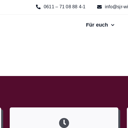
0611 – 71 08 88 4-1
info@sjr-w
Für euch