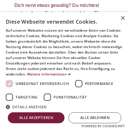
Dich nervt etwas gewaltig? Du möchtest
andere Jugendliche auf ein wichtiges Thema
×
Diese Webseite verwendet Cookies.
aufmerksam machen? Dann geh‘
demonstrieren! Gemeinsam mit vielen anderen
Auf unserer Webseite nutzen wir verschiedene Arten von Cookies:
technische Cookies, Marketing-Cookies und Analyse-Cookies. Sie
Menschen kannst du dich für oder gegen etwas
haben grundsätzlich die Möglichkeit, unsere Webseite ohne die
einsetzen und deine Meinung öffentlich
Nutzung dieser Cookies zu besuchen, wobei technisch notwendige
machen. Doch wie verhältst du dich auf einer
Cookies eine Ausnahme darstellen. Über den Button unten links
auf unserer Website können Sie Ihre aktuellen Cookie-
Demo richtig? Was sind deine Rechte und
Einstellungen jederzeit einsehen und nach Bedarf anpassen.
worauf solltest du achten?
Ihnen steht zudem jederzeit das Recht zu, Ihre Einwilligung zu
widerrufen.
Weitere Informationen ➔
Auf dieser Seite erfährst du nicht nur, was
Demokratie und Demonstrieren miteinander zu
UNBEDINGT ERFORDERLICH
PERFORMANCE
tun haben – wir zeigen dir auch, wie du dich
TARGETING
FUNKTIONALITÄT
auf friedliche und kreative Weise an einer
Demo oder einer Protestaktion beteiligen
DETAILS ANZEIGEN
kannst; egal ob du zum ersten Mal teilnimmst
ALLE AKZEPTIEREN
ALLE ABLEHNEN
oder schon länger aktiv bist.
POWERED BY COOKIESCRIPT