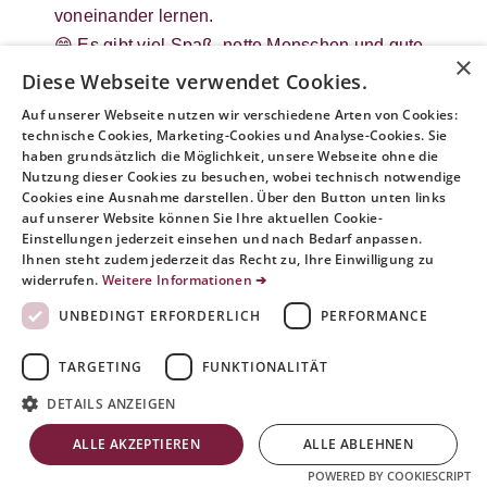
voneinander lernen.
😄 Es gibt viel Spaß, nette Menschen und gute
×
Gespräche.
Diese Webseite verwendet Cookies.
🧠 Du darfst deine eigenen Ideen einbringen.
Auf unserer Webseite nutzen wir verschiedene Arten von Cookies:
technische Cookies, Marketing-Cookies und Analyse-Cookies. Sie
Uns ist wichtig:
haben grundsätzlich die Möglichkeit, unsere Webseite ohne die
Nutzung dieser Cookies zu besuchen, wobei technisch notwendige
Du sollst etwas lernen, das zu dir passt.
Cookies eine Ausnahme darstellen. Über den Button unten links
Und du sollst eine eigene Haltung als
auf unserer Website können Sie Ihre aktuellen Cookie-
Einstellungen jederzeit einsehen und nach Bedarf anpassen.
Jugendleitung entwickeln.
Ihnen steht zudem jederzeit das Recht zu, Ihre Einwilligung zu
Wann sind die nächsten Ausbildungen?
widerrufen.
Weitere Informationen ➔
UNBEDINGT ERFORDERLICH
PERFORMANCE
📅 Juleica-Termine (an Wochenenden):
TARGETING
FUNKTIONALITÄT
Erste-Hilfe-Kurs:
DETAILS ANZEIGEN
7.11.2026
ALLE AKZEPTIEREN
ALLE ABLEHNEN
POWERED BY COOKIESCRIPT
Juleica-Grundausbildung: